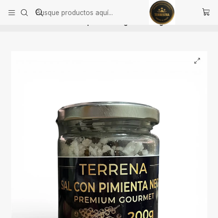
Inicio
Alimentación Saludable
Aderezos, sal con aromas y cremas de ají
Sal de Mar Gourmet con pimienta negra de 200 gramos