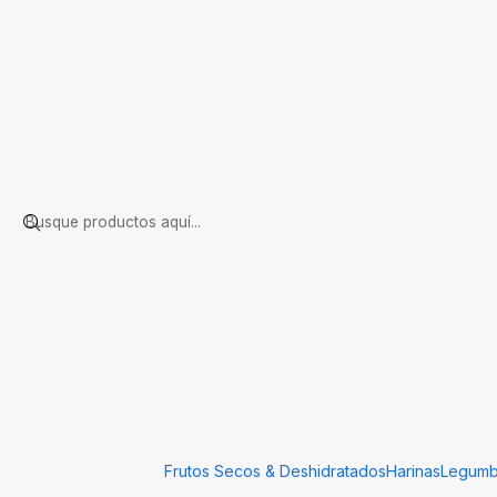
Inicio
Línea Espacio Natural
Sal de mar esencia de Romero de 20
Frutos Secos & Deshidratados
Harinas
Legumb