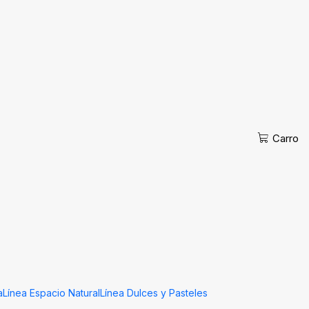
esencia de Romero de
s
Carro
Cotizar
 al Carro
Comprar ahora
iones
 con hierba de romero, elaborada artesanalmente para
. Su aroma herbal intenso ayuda a estimular la circulación,
sensación de energía y frescura.
a
Línea Espacio Natural
Línea Dulces y Pasteles