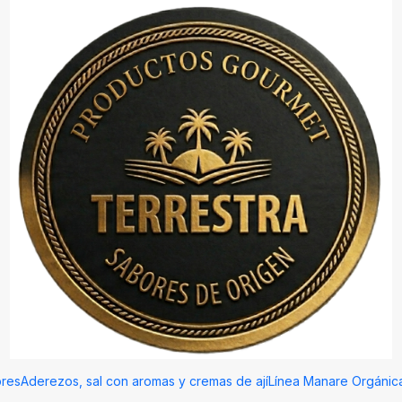
0 gramos
|
Sal de mar 
200 gramo
Agregar
Cantidad
Mostrar stock de ubicac
DESCRIPCIÓN
Sal de mar natural infusionada
revitalizar el cuerpo y la mente
aliviar la fatiga y aportar una 
res
Aderezos, sal con aromas y cremas de ají
Línea Manare Orgánic