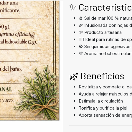
✨ Característi
🧂 Sal de mar 100 % natura
🌿 Infusionada con hojas 
🌱 Producto artesanal
🧖‍♀️ Ideal para rutinas de 
🚫 Sin químicos agresivos
💚 Aroma herbal estimulan
🌿 Beneficios
Revitaliza y combate el c
Ayuda a relajar músculos 
Estimula la circulación
Tonifica y purifica la piel
Aporta sensación de energ