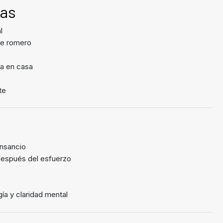
cas
l
de romero
spa en casa
te
ansancio
después del esfuerzo
ía y claridad mental