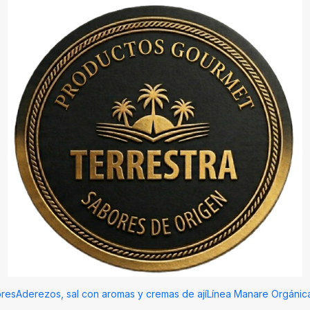
00 UN. 60 micras
|
BOLSA POUC
60 micras
Agreg
Cantidad
Mostrar stock de ubicac
DESCRIPCIÓN
Alto nivel de proteccion y conserv
Para envasar hasta 100 gramos 
res
Aderezos, sal con aromas y cremas de ají
Línea Manare Orgánic
Aplicaciones:
Envasado a