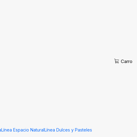
H 10*24 CAJA 500 UN.
Carro
ar al Carro
Comprar ahora
iones
acion de los Alimentos. *Para maquinas selladoras tipo Casera .
(considerar el tamaño del producto para envasar ).
a
Línea Espacio Natural
Línea Dulces y Pasteles
l vacío de carnes, jamones, cecinas, pescados, mariscos,