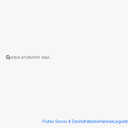
Inicio
Envases y bolsas (paquetería)
BOLSA POUCH 10*24 CAJA 5
Frutos Secos & Deshidratados
Harinas
Legumb